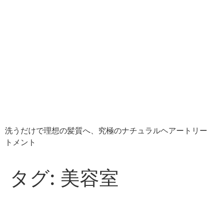
【公式】株式会社
FAVON | 理美容室向け
業務用ウルトラファイ
ンバブル発生装置
FAVON
洗うだけで理想の髪質へ、究極のナチュラルヘアートリー
トメント
タグ:
美容室
美容室のウルトラファインバ