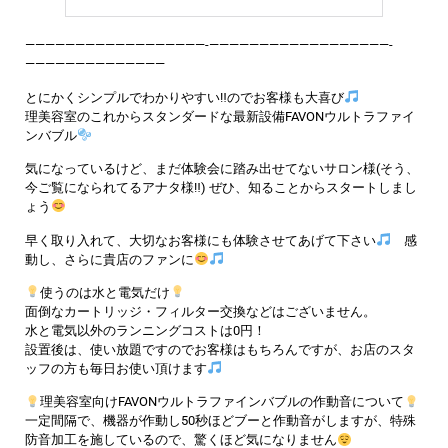
——————————————————-——————————————————-
——————————————
とにかくシンプルでわかりやすい‼︎のでお客様も大喜び
理美容室のこれからスタンダードな最新設備FAVONウルトラファイ
ンバブル
気になっているけど、まだ体験会に踏み出せてないサロン様(そう、
今ご覧になられてるアナタ様‼︎) ぜひ、知ることからスタートしまし
ょう
早く取り入れて、大切なお客様にも体験させてあげて下さい
感
動し、さらに貴店のファンに
使うのは水と電気だけ
面倒なカートリッジ・フィルター交換などはございません。
水と電気以外のランニングコストは0円！
設置後は、使い放題ですのでお客様はもちろんですが、お店のスタ
ッフの方も毎日お使い頂けます
理美容室向けFAVONウルトラファインバブルの作動音について
一定間隔で、機器が作動し50秒ほどブーと作動音がしますが、特殊
防音加工を施しているので、驚くほど気になりません